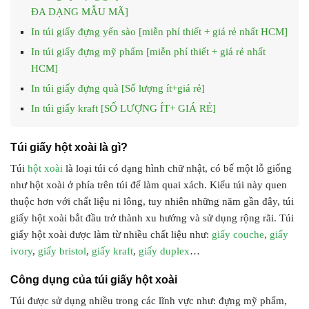
ĐA DẠNG MẪU MÃ]
In túi giấy đựng yến sào [miễn phí thiết + giá rẻ nhất HCM]
In túi giấy đựng mỹ phẩm [miễn phí thiết + giá rẻ nhất
HCM]
In túi giấy đựng quà [Số lượng ít+giá rẻ]
In túi giấy kraft [SỐ LƯỢNG ÍT+ GIÁ RẺ]
Túi giấy hột xoài là gì?
Túi
hột xoài
là loại túi có dạng hình chữ nhật, có bế một lỗ giống
như hột xoài ở phía trên túi để làm quai xách. Kiểu túi này quen
thuộc hơn với chất liệu ni lông, tuy nhiên những năm gần đây, túi
giấy hột xoài bắt đầu trở thành xu hướng và sử dụng rộng rãi. Túi
giấy hột xoài được làm từ nhiều chất liệu như:
giấy couche
,
giấy
ivory
,
giấy bristol
,
giấy kraft
,
giấy duplex
…
Công dụng của túi giấy hột xoài
Túi được sử dụng nhiều trong các lĩnh vực như: đựng mỹ phẩm,