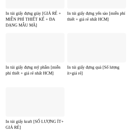
In túi giấy đựng giày [GIÁ RẺ +
In túi giấy đựng yến sào [miễn phí
MIỄN PHÍ THIẾT KẾ + ĐA
thiết + giá rẻ nhất HCM]
DẠNG MẪU MÃ]
In túi giấy đựng mỹ phẩm [miễn
In túi giấy đựng quà [Số lượng
phí thiết + giá rẻ nhất HCM]
ít+giá rẻ]
In túi giấy kraft [SỐ LƯỢNG ÍT+
GIÁ RẺ]