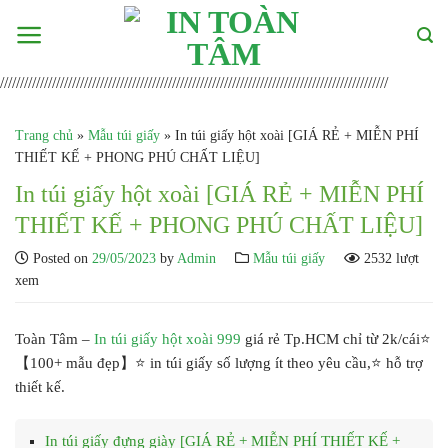
Skip
to
content
/////////////////////////////////////////////////////////////////////////////////////////////////
Trang chủ
»
Mẫu túi giấy
»
In túi giấy hột xoài [GIÁ RẺ + MIỄN PHÍ
THIẾT KẾ + PHONG PHÚ CHẤT LIỆU]
In túi giấy hột xoài [GIÁ RẺ + MIỄN PHÍ
THIẾT KẾ + PHONG PHÚ CHẤT LIỆU]
Posted on
29/05/2023
by
Admin
Mẫu túi giấy
2532 lượt
xem
Toàn Tâm –
In túi giấy hột xoài 999
giá rẻ Tp.HCM chỉ từ 2k/cái⭐
【100+ mẫu đẹp】⭐ in túi giấy số lượng ít theo yêu cầu,⭐ hỗ trợ
thiết kế.
In túi giấy đựng giày [GIÁ RẺ + MIỄN PHÍ THIẾT KẾ +