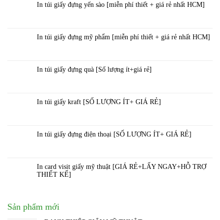
In túi giấy đựng yến sào [miễn phí thiết + giá rẻ nhất HCM]
In túi giấy đựng mỹ phẩm [miễn phí thiết + giá rẻ nhất HCM]
In túi giấy đựng quà [Số lượng ít+giá rẻ]
In túi giấy kraft [SỐ LƯỢNG ÍT+ GIÁ RẺ]
In túi giấy đựng điện thoại [SỐ LƯỢNG ÍT+ GIÁ RẺ]
In card visit giấy mỹ thuật [GIÁ RẺ+LẤY NGAY+HỖ TRỢ
THIẾT KẾ]
Sản phẩm mới