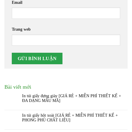
Email
Trang web
Bài viết mới
In túi giấy đựng giày [GIÁ RẺ + MIỄN PHÍ THIẾT KẾ +
ĐA DẠNG MẪU MÃ]
In túi giấy hột xoài [GIÁ RẺ + MIỄN PHÍ THIẾT KẾ +
PHONG PHÚ CHẤT LIỆU]