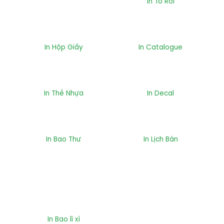
In Tờ Rơi
In Hộp Giấy
In Catalogue
In Thẻ Nhựa
In Decal
In Bao Thư
In Lịch Bàn
In Bao lì xì