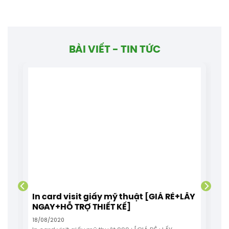
BÀI VIẾT - TIN TỨC
T
In card visit giấy mỹ thuật [GIÁ RẺ+LẤY
NGAY+HỖ TRỢ THIẾT KẾ]
18/08/2020