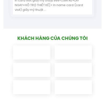
M
In card visit giấy mỹ thuật 999⭐[GIÁ RẺ+LẤY
NGAY+HỖ TRỢ THIẾT KẾ]⭐ In name card (card
visit) giấy mỹ thuật ...
KHÁCH HÀNG CỦA CHÚNG TÔI