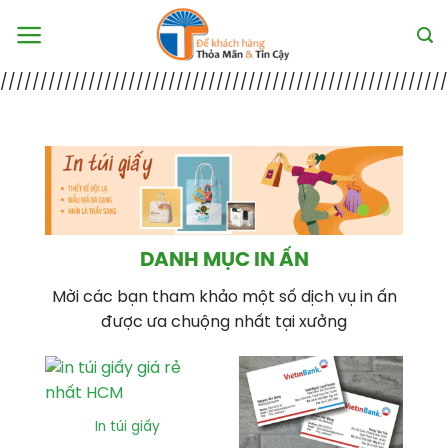
Skip
to
content
///////////////////////////////////////////////////////
DANH MỤC IN ẤN
Mời các bạn tham khảo một số dịch vụ in ấn
được ưa chuộng nhất tại xưởng
In túi giấy