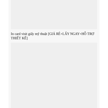
In card visit giấy mỹ thuật [GIÁ RẺ+LẤY NGAY+HỖ TRỢ
THIẾT KẾ]