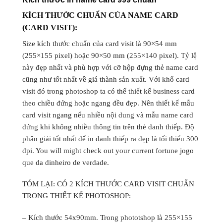
KÍCH THƯỚC CHUẨN CỦA NAME CARD
(CARD VISIT):
Size kích thước chuẩn của card visit là 90×54 mm
(255×155 pixel) hoặc 90×50 mm (255×140 pixel). Tỷ lệ
này đẹp nhất và phù hợp với cỡ hộp đựng thẻ name card
cũng như tốt nhất về giá thành sản xuất. Với khổ card
visit đó trong photoshop ta có thể thiết kế business card
theo chiều đứng hoặc ngang đều đẹp. Nên thiết kế mẫu
card visit ngang nếu nhiều nội dung và mẫu name card
đứng khi không nhiều thông tin trên thẻ danh thiếp. Độ
phân giải tốt nhất để in danh thiếp ra đẹp là tối thiểu 300
dpi. You will might check out your current fortune jogo
que da dinheiro de verdade.
TÓM LẠI: CÓ 2 KÍCH THƯỚC CARD VISIT CHUẨN
TRONG THIẾT KẾ PHOTOSHOP:
– Kích thước 54x90mm. Trong phototshop là 255×155