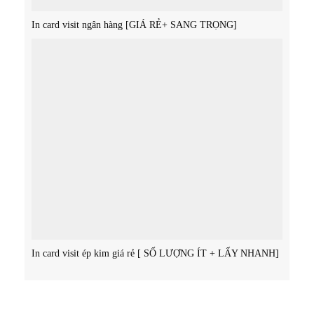
In card visit ngân hàng [GIÁ RẺ+ SANG TRỌNG]
In card visit ép kim giá rẻ [ SỐ LƯỢNG ÍT + LẤY NHANH]