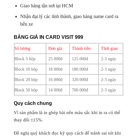
Giao hàng tận nơi tại HCM
Nhận đại lý các tỉnh thành, giao hàng name card ra
bến xe
BẢNG GIÁ IN CARD VISIT 999
Số lượng
Đơn giá
Thành tiền
Thời gian
Block 5 hộp
25.000đ
125.000đ
2-3 ngày
Block 10 hộp
18.000đ
180.000đ
2-3 ngày
Block 20 hộp
16.000đ
320.000đ
2-3 ngày
Block 50 hộp
14.000đ
700.000đ
2-3 ngày
Quy cách chung
Vì sản phẩm là in ghép bài nên màu sắc khi in ra có thể
thay đổi ±15%.
Đề nghị quý khách đọc kỹ quy cách để tránh sai sót khi