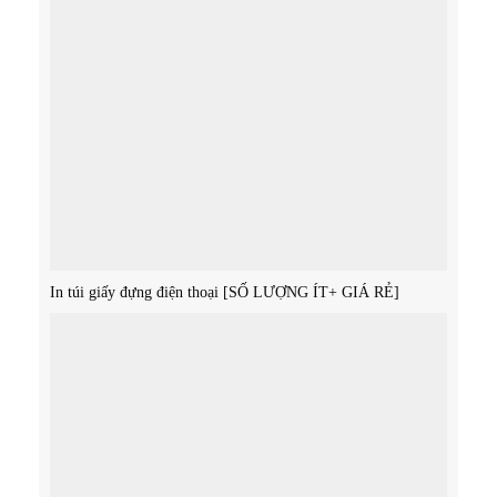
In túi giấy đựng điện thoại [SỐ LƯỢNG ÍT+ GIÁ RẺ]