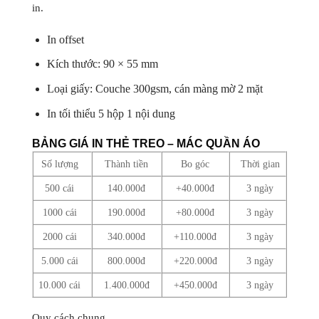
in.
In offset
Kích thước: 90 × 55 mm
Loại giấy: Couche 300gsm, cán màng mờ 2 mặt
In tối thiểu 5 hộp 1 nội dung
BẢNG GIÁ IN THẺ TREO – MÁC QUẦN ÁO
Số lượng
Thành tiền
Bo góc
Thời gian
500 cái
140.000đ
+40.000đ
3 ngày
1000 cái
190.000đ
+80.000đ
3 ngày
2000 cái
340.000đ
+110.000đ
3 ngày
5.000 cái
800.000đ
+220.000đ
3 ngày
10.000 cái
1.400.000đ
+450.000đ
3 ngày
Quy cách chung