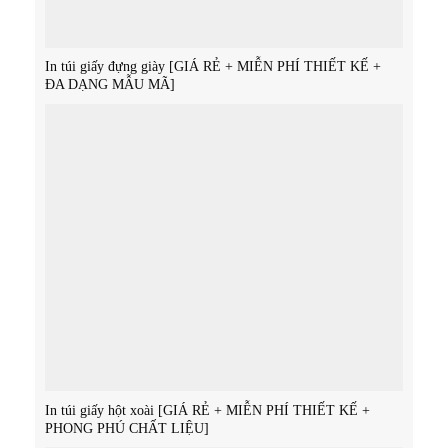
In túi giấy đựng giày [GIÁ RẺ + MIỄN PHÍ THIẾT KẾ +
ĐA DẠNG MẪU MÃ]
In túi giấy hột xoài [GIÁ RẺ + MIỄN PHÍ THIẾT KẾ +
PHONG PHÚ CHẤT LIỆU]