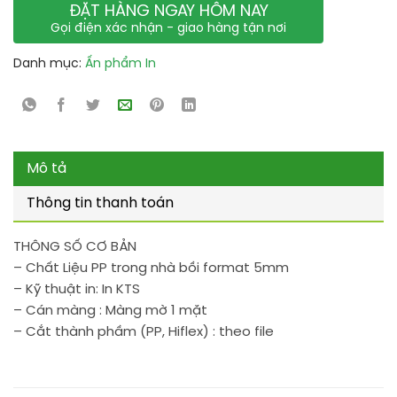
ĐẶT HÀNG NGAY HÔM NAY
Gọi điện xác nhận - giao hàng tận nơi
Danh mục:
Ấn phẩm In
Mô tả
Thông tin thanh toán
THÔNG SỐ CƠ BẢN
– Chất Liệu PP trong nhà bồi format 5mm
– Kỹ thuật in: In KTS
– Cán màng : Màng mờ 1 mặt
– Cắt thành phầm (PP, Hiflex) : theo file